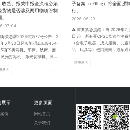
、收货、报关申报全流程必须
子备案（eFiling）将全面强
验货物是否涉及两用物项管制
行。
围。
2026-06-23
6-07-04
⚠️ 重要紧急提醒：自 2026年7
日 起，所有受CPSC监管的消费
海关总署2026年第77号公告，2
（含电子电器、成人服装、儿童
6年6月30日起实施)凡出口8454-
品、玩具等）进口美国，必须通过.
465项下折弯机、车床、铣床、磨
、激光打标机、激光切割机、激...
跨境新闻
境新闻
例展示
更多页面
功案例
网站首页
关于我们