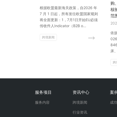
购
根据欧盟最新海关政策，自2026 年
核
7 月 1 日起，所有发往欧盟国家规则
范
将全面更新：1，7月1日开始EU必须
202
传收件人Indicator（B2B o...
依据
跨境新闻
02
8
床
跨
服务项目
资讯中心
案
服务内容
跨境新闻
成
行业资讯