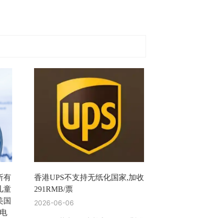
所有
香港UPS不支持无纸化国家,加收
儿童
291RMB/票
美国
2026-06-06
）电