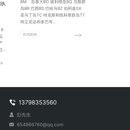
BM 百慕大BO 玻利维亚BQ 贝斯群
制执
岛BR 巴西BS 巴哈马BZ 伯利兹SX
圣马丁岛TC 特克斯和凯科斯群岛TT
特立尼达和多巴哥...
月8
跨境新闻
品
产
..
13798353560
彭先生
654966760@qq.com