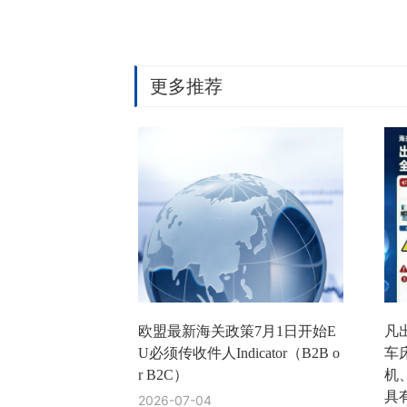
更多推荐
欧盟最新海关政策7月1日开始E
凡出
U必须传收件人Indicator（B2B o
车
r B2C）
机
具
2026-07-04