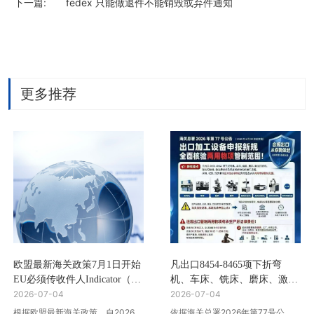
下一篇:
fedex 只能做退件不能销毁或弃件通知
更多推荐
欧盟最新海关政策7月1日开始
凡出口8454-8465项下折弯
EU必须传收件人Indicator（B2
机、车床、铣床、磨床、激光
B or B2C）
2026-07-04
打标机、激光切割机、激光焊
2026-07-04
接机及具有类似功能的加工设
根据欧盟最新海关政策，自2026
依据海关总署2026年第77号公