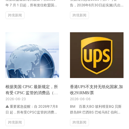
备，采购、收货、报关申报全
年 7 月 1 日起，所有发往欧盟国家
告，2026年6月30日起实施)凡出
流程必须核验货物是否涉及两
规则将全面更新：1，7月1日开始E
口8454-8465项下折弯机、车床、
跨境新闻
跨境新闻
用物项管制范围。
U必须传收件人Indicator（B2B o...
铣床、磨床、激光打标机、激光切
割机、激...
根据美国 CPSC 最新规定，所
香港UPS不支持无纸化国家,加
有受 CPSC 监管的消费品（含
收291RMB/票
儿童产品、玩具类）进口美
2026-06-23
2026-06-06
国，美国消费品安全委员会
⚠️ 重要紧急提醒：自 2026年7月8
BM 百慕大BO 玻利维亚BQ 贝斯
（CPSC）电子备案（eFiling）
日 起，所有受CPSC监管的消费品
群岛BR 巴西BS 巴哈马BZ 伯利兹S
将全面强制执行。
（含电子电器、成人服装、儿童产
X 圣马丁岛TC 特克斯和凯科斯群
跨境新闻
跨境新闻
品、玩具等）进口美国，必须通
岛TT 特立尼达和多巴哥...