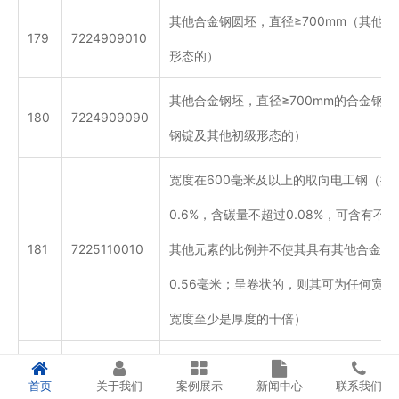
其他合金钢圆坯，直径≥700mm（其他
179
7224909010
形态的）
其他合金钢坯，直径≥700mm的合金钢
180
7224909090
钢锭及其他初级形态的）
宽度在600毫米及以上的取向电工钢（按
0.6%，含碳量不超过0.08%，可含有不超
181
7225110010
其他元素的比例并不使其具有其他合金钢
0.56毫米；呈卷状的，则其可为任何宽
宽度至少是厚度的十倍）
182
7225110090
其他宽度在600毫米及以上的取向性硅电
首页
关于我们
案例展示
新闻中心
联系我们