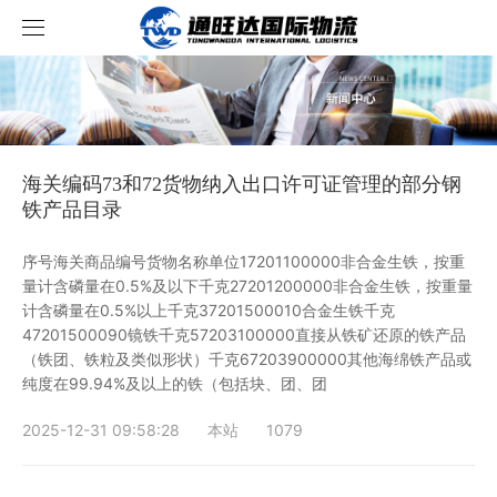
首页
服务项目
海关编码73和72货物纳入出口许可证管理的部分钢
资讯中心
服务内容
铁产品目录
案例展示
跨境新闻
序号海关商品编号货物名称单位17201100000非合金生铁，按重
量计含磷量在0.5%及以下千克27201200000非合金生铁，按重量
计含磷量在0.5%以上千克37201500010合金生铁千克
关于我们
行业资讯
成功案例
47201500090镜铁千克57203100000直接从铁矿还原的铁产品
（铁团、铁粒及类似形状）千克67203900000其他海绵铁产品或
联系我们
运输流程
纯度在99.94%及以上的铁（包括块、团、团
价格查询
2025-12-31 09:58:28
本站
1079
轨迹查询