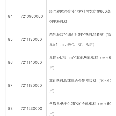
经包覆或涂镀其他材料的宽度在600毫米
84
7210900000
钢平板轧材
未轧花纹的四面轧制的热轧非卷材（150m
85
7211130000
厚≥4mm，未包、镀、涂层）
厚度≥4.75mm的其他热轧板材（宽＜60
86
7211140000
层）
其他热轧铁或非合金钢窄板材（宽＜600
87
7211190000
层）
含碳量低于0.25%的冷轧板材（宽＜60
88
7211230000
层）