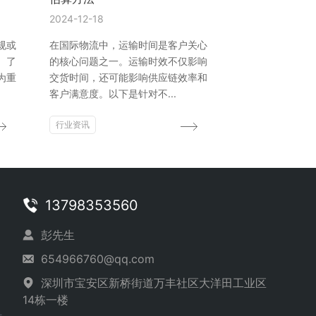
2024-12-18
规或
在国际物流中，运输时间是客户关心
。了
的核心问题之一。运输时效不仅影响
为重
交货时间，还可能影响供应链效率和
客户满意度。以下是针对不...
行业资讯
13798353560
彭先生
654966760@qq.com
深圳市宝安区新桥街道万丰社区大洋田工业区
14栋一楼
号