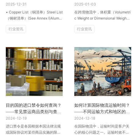
信息
2025-12-31
计算方式
2025-01-03
• Copper List（铜清单）Steel List
在跨境物流中，体积重（Volumetri
（钢材清单）(See Annex I)Alumin
c Weight or Dimensional Weigh
um List（铝清单）(See Annex I)
t） 是运输费用计算的重要依据之
行业资讯
行业资讯
一。不同运输方式（航空、海
运、...
目的国的进口禁令如何查询？
如何计算国际物流运输时间？
——常见禁运商品类别与查询
——不同运输方式和地区的时
途径
2024-12-19
效估算方法
2024-12-18
进口禁令是各国根据本国法律法规
在国际物流中，运输时间是客户关
或国际协议对某些商品实施的限
心的核心问题之一。运输时效不仅