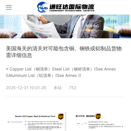
首页
服务项目
美国海关的清关对可能包含铜、钢铁或铝制品货物
资讯中心
服务内容
需详细信息
案例展示
跨境新闻
• Copper List（铜清单）Steel List（钢材清单）(See Annex
I)Aluminum List（铝清单）(See Annex I)
关于我们
行业资讯
成功案例
2025-12-31 10:01:26
本站
752
联系我们
运输流程
价格查询
轨迹查询