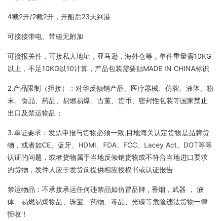
4截2开/2截2开，开船后23天到港
可接接带电、带磁无附加
可接报关件，可接私人地址，亚马逊，海外仓等，单件重量需10KG
以上，不足10KG以10计算，产品包装需要贴MADE IN CHINA标识
2.产品限制（拒接）：对华反倾销产品、医疗器械、仿牌、液体、粉
末、食品、药品、易燃易爆、古董、货币、密封性包装等国家禁止
出口及禁运物品；
3.单证要求：发票申报与货物必须一致,目地海关认定货物是品牌货
物，或者如CE、蓝牙、HDMI、FDA、FCC、Lacey Act、DOT等等
认证的问题，或者货物属于当地反倾销货物或不符合当地进口要求
的货物，发件人应于发货前提供相应授权书或认证报告
禁运物品：不承接承运任何违禁品如仿冒品牌 , 香烟，武器 ， 液
体、易燃易爆物品、珠宝、药物、毒品、光碟等危险违法货物一律
拒收！