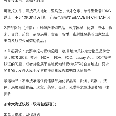
可接接带电、带磁无附加
可接报关件，可接私人地址，亚马逊，海外仓等，单件重量需10KG
以上，不足10KG以10计算，产品包装需要贴MADE IN CHINA标识
2.产品限制（拒接）：对华反倾销产品、医疗器械、仿牌、液体、粉
末、食品、药品、易燃易爆、古董、货币、密封性包装等国家禁止
出口及航空公司禁运物品；
3.单证要求：发票申报与货物必须一致,目地海关认定货物是品牌货
物，或者如CE、蓝牙、HDMI、FDA、FCC、Lacey Act、DOT等等
认证的问题，或者货物属于当地反倾销货物或不符合当地进口要求
的货物，发件人应于发货前提供相应授权书或认证报告
禁运物品：不承接承运任何违禁品如仿冒品牌 , 香烟，武器 ， 液
体、易燃易爆物品、珠宝、药物、毒品、光碟等危险违法货物一律
拒收！
加拿大海派快线（双清包税到门）
加拿大提取，UPS派送