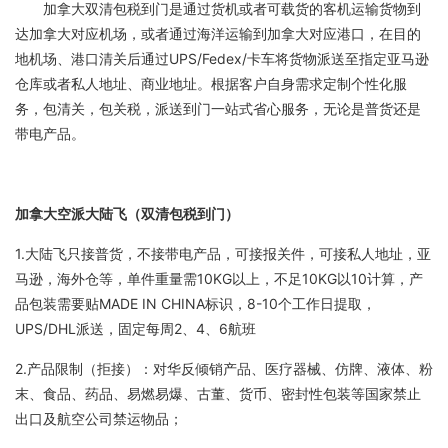
加拿大双清包税到门是通过货机或者可载货的客机运输货物到
达加拿大对应机场，或者通过海洋运输到加拿大对应港口，在目的
地机场、港口清关后通过UPS/Fedex/卡车将货物派送至指定亚马逊
仓库或者私人地址、商业地址。根据客户自身需求定制个性化服
务，包清关，包关税，派送到门一站式省心服务，无论是普货还是
带电产品。
加拿大空派大陆飞（双清包税到门）
1.大陆飞只接普货，不接带电产品，可接报关件，可接私人地址，亚
马逊，海外仓等，单件重量需10KG以上，不足10KG以10计算，产
品包装需要贴MADE IN CHINA标识，8-10个工作日提取，
UPS/DHL派送，固定每周2、4、6航班
2.产品限制（拒接）：对华反倾销产品、医疗器械、仿牌、液体、粉
末、食品、药品、易燃易爆、古董、货币、密封性包装等国家禁止
出口及航空公司禁运物品；