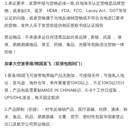
3.单证要求：发票申报与货物必须一致,目地海关认定货物是品牌货
物，或者如CE、蓝牙、HDMI、FDA、FCC、Lacey Act、DOT等等
认证的问题，或者货物属于当地反倾销货物或不符合当地进口要求
的货物，发件人应于发货前提供相应授权书或认证报告
禁运物品：不承接承运任何违禁品如仿冒品牌 , 香烟，武器 ， 液
体、易燃易爆物品、珠宝、药物、毒品、光碟等危险违法货物一律
拒收！
加拿大空派香港/韩国直飞（双清包税到门）
1.香港/韩国飞可接带电带磁产品无附加，可接报关件，可接私人地
址，亚马逊，海外仓等，单件重量需10KG以上，不足10KG以10计
算，产品包装需要贴MADE IN CHINA标识，6-8个工作日提取，
UPS/DHL派送，每天固定航班
2.产品限制（拒接）：对华反倾销产品、医疗器械、仿牌、液体、粉
末、食品、药品、易燃易爆、古董、货币、密封性包装等国家禁止
出口及航空公司禁运物品；