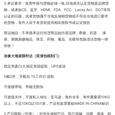
3.单证要求：发票申报与货物必须一致,目地海关认定货物是品牌货
物，或者如CE、蓝牙、HDMI、FDA、FCC、Lacey Act、DOT等等
认证的问题，或者货物属于当地反倾销货物或不符合当地进口要求
的货物，发件人应于发货前提供相应授权书或认证报告
禁运物品：不承接承运任何违禁品如仿冒品牌 , 香烟，武器 ， 液
体、易燃易爆物品、珠宝、药物、毒品、光碟等危险违法货物一律
拒收！
加拿大海派限时达（双清包税到门）
指定美森CLX,稳定美国提取，UPS派送
5截3开，开船后 15工作日 提取
可接接带电、带磁无附加
可接报关件，可接私人地址，亚马逊，海外仓等，单件重量需10KG
以上，不足10KG以10计算，产品包装需要贴MADE IN CHINA标识
2.产品限制（拒接）：对华反倾销产品、医疗器械、仿牌、液体、粉